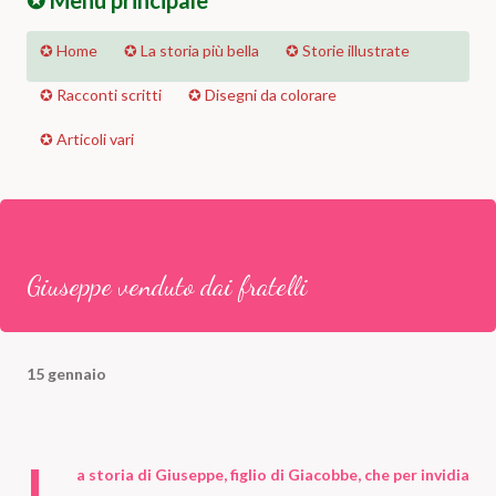
✪ Menu principale
✪ Home
✪ La storia più bella
✪ Storie illustrate
✪ Racconti scritti
✪ Disegni da colorare
✪ Articoli vari
Giuseppe venduto dai fratelli
15 gennaio
L
a storia di Giuseppe, figlio di Giacobbe, che per invidia