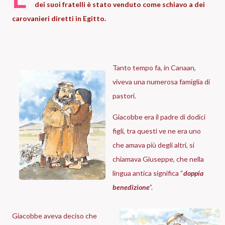
dei suoi fratelli è stato venduto come schiavo a dei
carovanieri diretti in Egitto.
Tanto tempo fa, in Canaan,
viveva una numerosa famiglia di
pastori.
Giacobbe era il padre di dodici
figli, tra questi ve ne era uno
che amava più degli altri, si
chiamava Giuseppe, che nella
lingua antica significa “
doppia
benedizione
”.
Giacobbe aveva deciso che