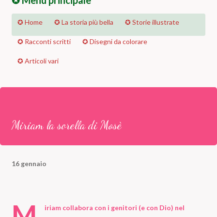
✪ Menu principale
✪ Home
✪ La storia più bella
✪ Storie illustrate
✪ Racconti scritti
✪ Disegni da colorare
✪ Articoli vari
Miriam la sorella di Mosè
16 gennaio
M
iriam collabora con i genitori (e con Dio) nel