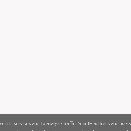
er its services and to analyze traffic. Your IP address and user
✪
storiedellabibbia.it
Powered by Blogger