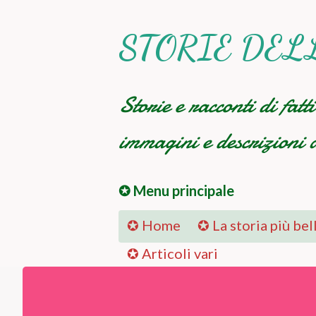
STORIE DEL
Storie e racconti di fatt
immagini e descrizioni a
✪ Menu principale
✪ Home
✪ La storia più bel
✪ Articoli vari