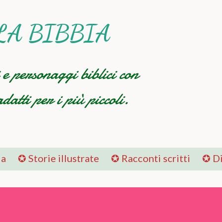
Passa ai contenuti principali
LA BIBBIA
i e personaggi biblici con
datti per i più piccoli.
la
✪ Storie illustrate
✪ Racconti scritti
✪ Di