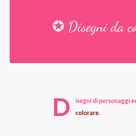
✪ Disegni da co
D
isegni di personaggi 
colorare.