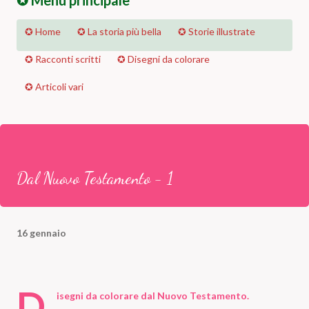
✪ Menu principale
✪ Home
✪ La storia più bella
✪ Storie illustrate
✪ Racconti scritti
✪ Disegni da colorare
✪ Articoli vari
Dal Nuovo Testamento - 1
16 gennaio
D
isegni da colorare dal Nuovo Testamento.