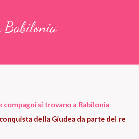
a Babilonia
re compagni si trovano a Babilonia
 conquista della Giudea da parte del re