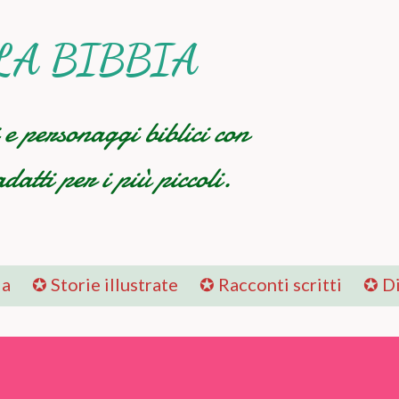
Passa ai contenuti principali
LA BIBBIA
i e personaggi biblici con
datti per i più piccoli.
la
✪ Storie illustrate
✪ Racconti scritti
✪ Di