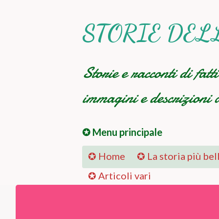
STORIE DEL
Storie e racconti di fatt
immagini e descrizioni a
✪ Menu principale
✪ Home
✪ La storia più bel
✪ Articoli vari