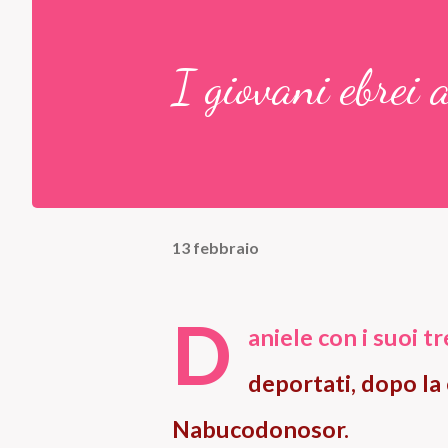
I giovani ebrei 
13 febbraio
D
aniele con i suoi t
deportati, dopo la
Nabucodonosor.