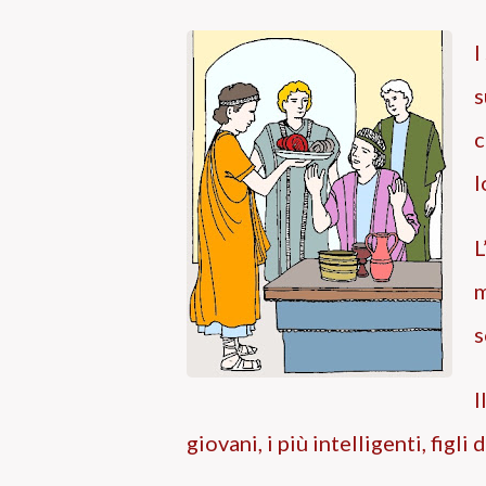
I
s
c
l
L
m
s
I
giovani, i più intelligenti, figli 