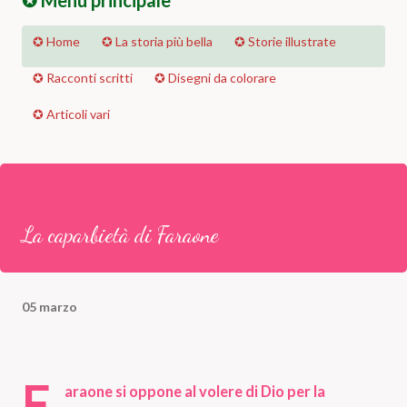
✪ Menu principale
✪ Home
✪ La storia più bella
✪ Storie illustrate
✪ Racconti scritti
✪ Disegni da colorare
✪ Articoli vari
La caparbietà di Faraone
05 marzo
F
araone si oppone al volere di Dio per la